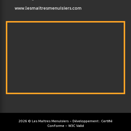
www.lesmaitresmenuisiers.com
2026 © Les Maîtres Menuisiers
- Développement :
Certifié
Conforme
-
W3C Valid