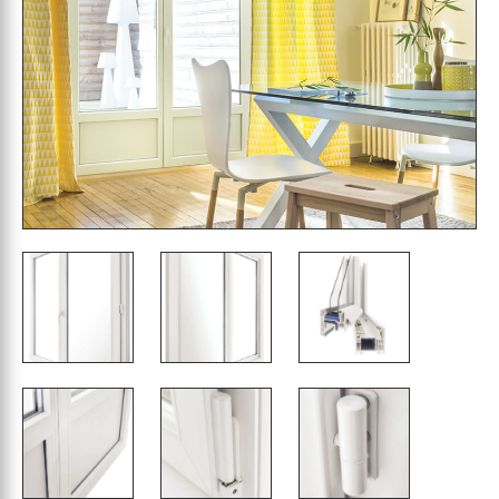
avec embouts au design contemporain… Vous
serez agréablement surpris de la grande qualité
de cette porte-fenêtre PVC proposée à un prix
défiant toute concurrence.
Les Maîtres Menuisiers livrent sur toute la France
selon nos conditions générales et vous
proposent leur service de prise de dimensions
de porte-fenêtre PVC économique Elisa sur
Rochefort ainsi que La Rochelle, Saintes, Royan
et les îles de Ré et d’Oléron.