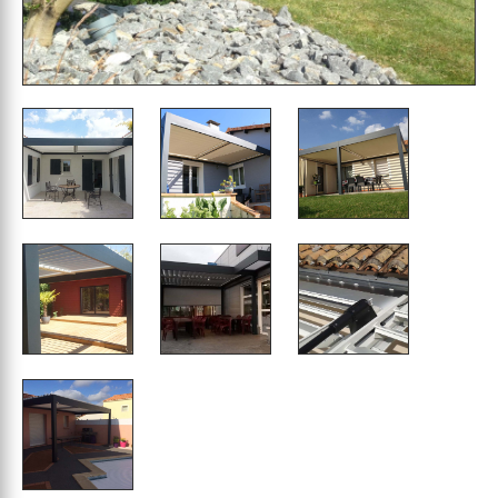
permettant de bénéficier d’un espace cosy dans
lequel vous adorerez recevoir. Afin de vous
aider à faire votre choix parmi les nombreuses
options qui se présentent à vous, nous mettons
à votre disposition les diverses informations
techniques fournies par le fabricant. Nous vous
conseillons d’en prendre connaissance avant de
valider vos achats et de commander ainsi le
modèle de pergola bioclimatique idéal pour
mener à bien votre projet.
Les Maîtres Menuisiers livrent sur toute la France
selon nos conditions générales et vous
proposent leur service de prise de dimensions
de pergola bioclimatique sur Rochefort ainsi
que La Rochelle, Saintes, Royan et les îles de Ré
et d’Oléron.