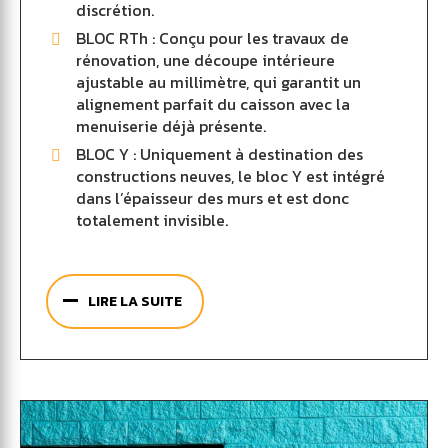
discrétion.
BLOC RTh : Conçu pour les travaux de
rénovation, une découpe intérieure
ajustable au millimètre, qui garantit un
alignement parfait du caisson avec la
menuiserie déjà présente.
BLOC Y : Uniquement à destination des
constructions neuves, le bloc Y est intégré
dans l’épaisseur des murs et est donc
totalement invisible.
Grâce à leur conception innovante, les volets
roulants Bloc ID2 de Bubendorff sont faciles à
LIRE LA SUITE
installer. Garantis 7 ans, ils sont l’assurance
d’une résistance à toute épreuve. De
nombreuses options sont disponibles afin qu’ils
s’intègrent au mieux à votre logement. Afin de
vous aider à faire le bon choix lors de la
commande de vos volets Bubendorff, les
Maîtres Menuisiers mettent à votre disposition