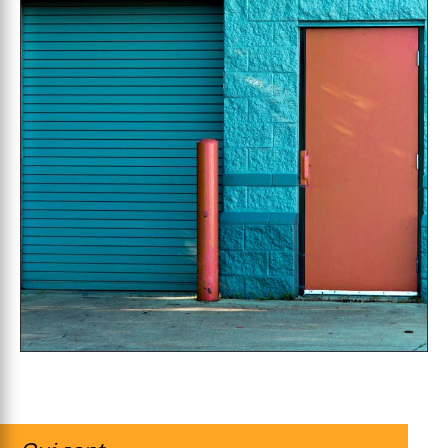
toutes les informations techniques fournis par
le spécialiste français des volets roulants : PV
de conformité des menuiseries, plans de
réservation… Tout est facilement accessible afin
que vous puissiez mener à bien votre projet en
toute sérénité. Spécialistes de la menuiserie
sur-mesure, les Maîtres Menuisiers de Rochefort
vous proposent au meilleur prix des volets
roulants de haute qualité qui satisferont toutes
vos exigences.
Les Maîtres Menuisiers livrent sur toute la France
selon nos conditions générales et vous
proposent leur service de prise de dimensions
de volet roulant Bloc ID2 sur Rochefort ainsi
que La Rochelle, Saintes, Royan et les îles de Ré
et d’Oléron.