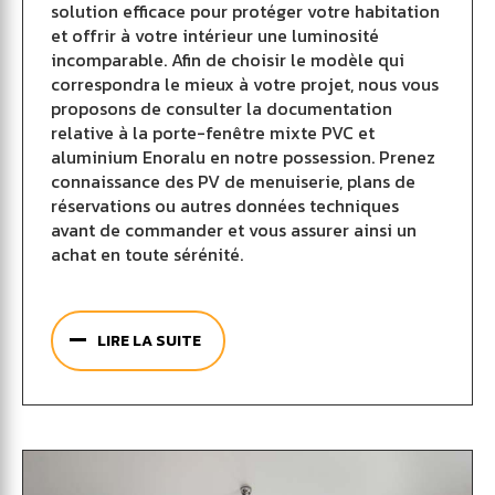
solution efficace pour protéger votre habitation
et offrir à votre intérieur une luminosité
incomparable. Afin de choisir le modèle qui
correspondra le mieux à votre projet, nous vous
proposons de consulter la documentation
relative à la porte-fenêtre mixte PVC et
aluminium Enoralu en notre possession. Prenez
connaissance des PV de menuiserie, plans de
réservations ou autres données techniques
avant de commander et vous assurer ainsi un
achat en toute sérénité.
Pourvue d’un dormant et d’un ouvrant 5
chambres 70 mm, la porte-fenêtre aluminium et
LIRE LA SUITE
PVC est fabriquée en PVC rigide de classe A
renforcé contre les chocs. Elle dispose d’un
capot en aluminium qui résistera parfaitement
aux différents aléas climatiques. Equipée d’un
double-vitrage d’une épaisseur de base de 28
mm, la porte-fenêtre en PVC et aluminium