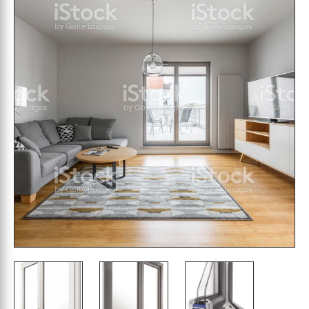
proposée par Fenêtréa vous comblera grâce à
ses performances optimales. Ses profils sont
renforcés au moyen d’armatures en acier et
alliage anti-corrosion qui lui confèrent une
solidité à toute épreuve. Afin que la porte-
fenêtre Enoralu s’intègre chez vous avec
harmonie, ses finitions ont été particulièrement
soignées : pare-tempête contemporain, ouvrant
et parclose arrondis, ferrure traitée anti-
corrosion, nombreuses options de
personnalisation disponibles… Rien n’a été
oublié afin que vous puissiez profiter pleinement
des nombreux avantages de la porte-fenêtre
PVC et aluminium Enoralu.
Les Maîtres Menuisiers livrent sur toute la France
selon nos conditions générales et vous
proposent leur service de prise de dimensions
de porte-fenêtre mixte aluminium, PVC Enoralu
sur Rochefort ainsi que La Rochelle, Saintes,
Royan et les îles de Ré et d’Oléron.