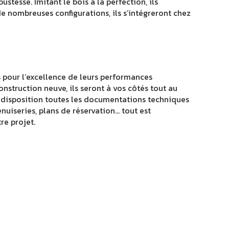
stesse. Imitant le bois à la perfection, ils
 nombreuses configurations, ils s’intégreront chez
s pour l’excellence de leurs performances
nstruction neuve, ils seront à vos côtés tout au
re disposition toutes les documentations techniques
nuiseries, plans de réservation… tout est
re projet.