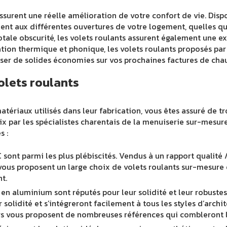
assurent une réelle amélioration de votre confort de vie. Di
ement aux différentes ouvertures de votre logement, quelles q
totale obscurité, les volets roulants assurent également une 
lation thermique et phonique, les volets roulants proposés par
liser de solides économies sur vos prochaines factures de cha
olets roulants
tériaux utilisés dans leur fabrication, vous êtes assuré de t
ix par les spécialistes charentais de la menuiserie sur-mesure
s :
 sont parmi les plus plébiscités. Vendus à un rapport qualité /
s vous proposent un large choix de volets roulants sur-mesure
t.
 en aluminium sont réputés pour leur solidité et leur robuste
ur solidité et s’intégreront facilement à tous les styles d’arc
ers vous proposent de nombreuses références qui combleront le