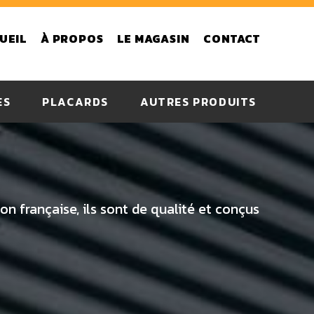
UEIL
À PROPOS
LE MAGASIN
CONTACT
ES
PLACARDS
AUTRES PRODUITS
drive
PVC
Aluminium
Bois
on française, ils sont de qualité et conçus
Acier