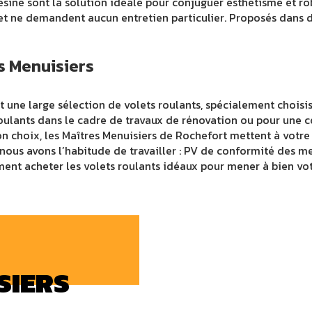
résine sont la solution idéale pour conjuguer esthétisme et robu
t ne demandent aucun entretien particulier. Proposés dans de
es Menuisiers
 une large sélection de volets roulants, spécialement choisi
oulants dans le cadre de travaux de rénovation ou pour une co
 bon choix, les Maîtres Menuisiers de Rochefort mettent à vot
 nous avons l’habitude de travailler : PV de conformité des me
ment acheter les volets roulants idéaux pour mener à bien vot
SIERS