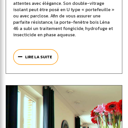
attentes avec élégance. Son double-vitrage
isolant peut être posé en U type « portefeuille »
ou avec parclose. Afin de vous assurer une
parfaite résistance, la porte-fenêtre bois Léna
46 a subi un traitement fongicide, hydrofuge et
insecticide en phase aqueuse.
Pour des performances optimales, cette porte-
fenêtre en bois dispose d’un dormant de 46 x
LIRE LA SUITE
70 mm et d’un ouvrant de 46 x 73 mm. Munie
d’une fourrure d’isolation intérieure et
extérieure, d’un seuil en aluminium et
permettant l’installation de volets roulants,
cette porte-fenêtre bois Léna 46 propose des
prestations de qualité à un prix économique. De
nombreuses options de personnalisation sont
disponibles : vitrages décoratifs, petits bois
intégrés dans le vitrage, crémones et caches-
fiches de tous styles… N’hésitez pas à consulter
le vaste choix de combinaisons possibles. Pour