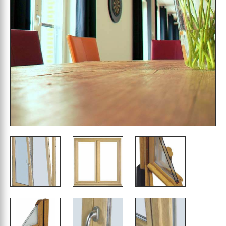
vous aider à faire votre choix de façon efficace
en disposant des informations nécessaires, nous
vous offrons toutes les données techniques
relatives à cette porte-fenêtre bois Léna 46 en
notre possession. Plans de réservation, PV de
menuiserie... vous disposez en quelques
secondes des informations nécessaires à un
achat en toute sérénité.
Les Maîtres Menuisiers livrent sur toute la France
selon nos conditions générales et vous
proposent leur service de prise de dimensions
de porte-fenêtre bois économique Léna 46 sur
Rochefort ainsi que La Rochelle, Saintes, Royan
et les îles de Ré et d’Oléron.