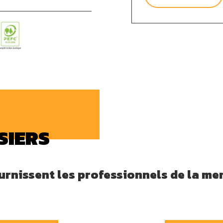
Fenêtre deux vant
Fenêtre coulissa
Différents types 
Crémones et cache
Nous mettons à votre
la documentation tec
plans de réservation, 
votre choix en toute 
ouvrant de 56 x 76 m
vitrage isolant vous 
SIERS
dans des matériaux de
exotique, pin ou prépe
cette fenêtre en bois
rnissent les professionnels de la men
Les Maîtres Menuisiers
conditions générales 
dimensions de fenêtr
ainsi que La Rochelle,