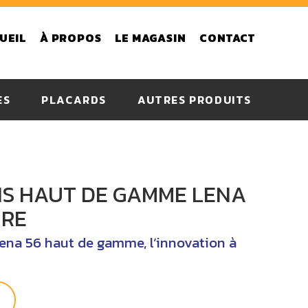
UEIL
À PROPOS
LE MAGASIN
CONTACT
ES
PLACARDS
AUTRES PRODUITS
drive
PVC
Aluminium
IS HAUT DE GAMME LENA
Bois
Acier
URE
Lena 56 haut de gamme, l’innovation à
S