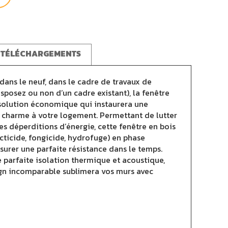
TÉLÉCHARGEMENTS
 dans le neuf, dans le cadre de travaux de
isposez ou non d’un cadre existant), la fenêtre
 solution économique qui instaurera une
 charme à votre logement. Permettant de lutter
es déperditions d’énergie, cette fenêtre en bois
ecticide, fongicide, hydrofuge) en phase
ssurer une parfaite résistance dans le temps.
 parfaite isolation thermique et acoustique,
ign incomparable sublimera vos murs avec
z trouver le modèle de fenêtre bois Lena 56 le
oins, de nombreuses options sont disponibles :