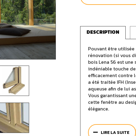
DESCRIPTION
Pouvant être utilisée
rénovation (si vous d
bois Lena 56 est une
indéniable touche de
efficacement contre l
a été traitée IFH (Ins
aqueuse afin de lui a
Vous garantissant une
cette fenêtre au des
élégance.
Afin que vous puissie
plus adapté à vos bes
LIRE LA SUITE